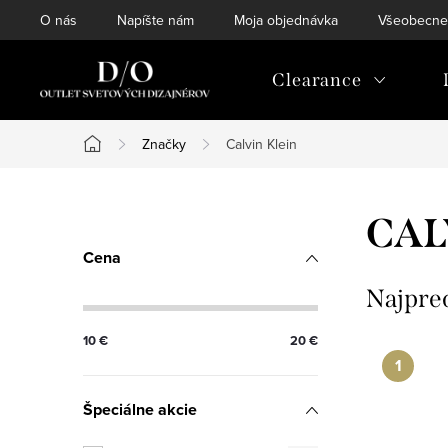
Prejsť
O nás
Napíšte nám
Moja objednávka
Všeobecne
na
obsah
Clearance
Značky
Calvin Klein
Domov
B
CAL
o
Cena
č
Najpre
n
10
€
20
€
ý
Špeciálne akcie
p