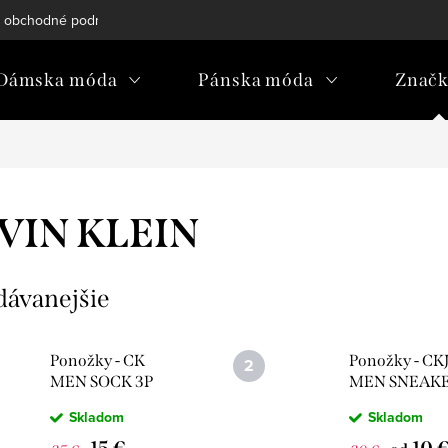
 obchodné podmienky
Reklamačný poriadok
Podmienky och
Dámska móda
Pánska móda
Znač
VIN KLEIN
dávanejšie
Ponožky - CK
Ponožky - CK
MEN SOCK 3P
MEN SNEAK
sivé
3P ATHLEIS
Skladom
Skladom
biele