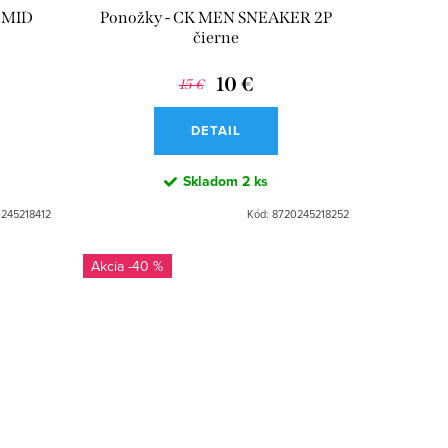
 MID
Ponožky - CK MEN SNEAKER 2P
čierne
10 €
15 €
DETAIL
Skladom
2 ks
245218412
Kód:
8720245218252
-40 %