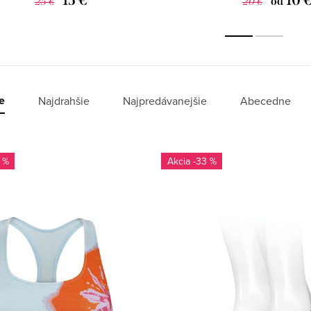
15 €
10 
od
25 €
20 €
e
Najdrahšie
Najpredávanejšie
Abecedne
 %
-33 %