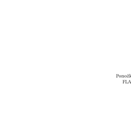
Ponož
FLA