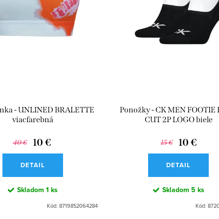
enka - UNLINED BRALETTE
Ponožky - CK MEN FOOTIE
viacfarebná
CUT 2P LOGO biele
10 €
10 €
40 €
15 €
DETAIL
DETAIL
Skladom
1 ks
Skladom
5 ks
Kód:
8719852064284
Kód:
8720