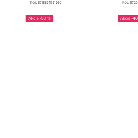
Kód:
8718824951560
Kód:
8720
-50 %
-40