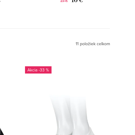
€
10 €
15 €
11
položiek celkom
-33 %