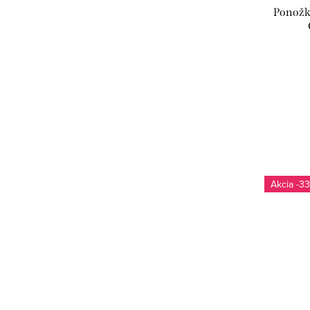
Ponožk
-33