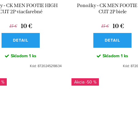
y - CK MEN FOOTIE HIGH
Ponožky - CK MEN FOOTIE
CUT 2P viacfarebné
CUT 2P biele
10 €
10 €
15 €
15 €
DETAIL
DETAIL
Skladom
1 ks
Skladom
1 ks
Kód:
8720245218634
Kód:
8720
 %
-50 %