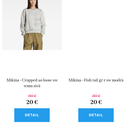
Mikina - Cropped ao loose sw
Mikina - Fish tail gr r sw modrá
wmn sivá
90 €
80 €
20 €
20 €
DETAIL
DETAIL