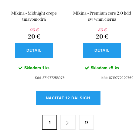
Mikina - Midnight crepe
Mikina - Premium core 2.0 hdd
tmavomodrá
sw wmn čierna
90 €
80 €
20 €
20 €
DETAIL
DETAIL
Skladom
1 ks
Skladom
>5 ks
Kód:
8719772589751
Kód:
8719772920769
O
NAČÍTAŤ 12 ĎALŠÍCH
v
l
á
S
1
17
d
t
a
r