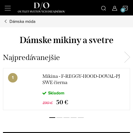
Prejsť
N
na
obsah
Dámska móda
K
Dámske mikiny a svetre
Najpredávanejšie
Mikina - F-REGGY-HOOD-DOVAL-PJ
SWE čierna
Skladom
50 €
190 €