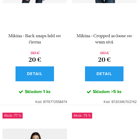
d
k
u
t
k
o
t
v
Mikina - Back snaps hdd sw
Mikina - Cropped ao loose sw
o
čierna
wmn sivá
v
90 €
90 €
20 €
20 €
DETAIL
DETAIL
Skladom
1 ks
Skladom
>5 ks
Kód:
8719772558474
Kód:
8720346702742
-77 %
-75 %