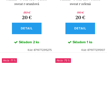
sweat r oranžová
sweat r zelená
80 €
90 €
20 €
20 €
DETAIL
DETAIL
Skladom
2 ks
Skladom
1 ks
Kód:
8719772315275
Kód:
8719772315107
-71 %
-75 %