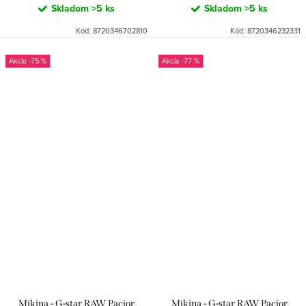
Skladom
>5 ks
Skladom
>5 ks
Kód:
8720346702810
Kód:
8720346232331
-75 %
-77 %
Mikina - G-star RAW Pacior
Mikina - G-star RAW Pacior