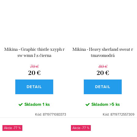
Mikina - Graphic thistle xzyph r
Mikina - Heavy sherland sweat r
sw wmn l\s čierna
tmavomodrá
70 €
80 €
20 €
20 €
DETAIL
DETAIL
Skladom
1 ks
Skladom
>5 ks
Kód:
8719771083373
Kód:
8719772557309
-77 %
-77 %