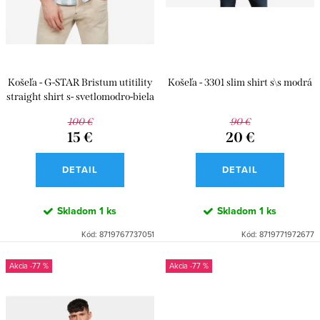
d
k
u
t
k
o
t
v
Košeľa - G-STAR Bristum utitility
Košeľa - 3301 slim shirt s\s modrá
o
straight shirt s- svetlomodro-biela
v
100 €
90 €
15 €
20 €
DETAIL
DETAIL
Skladom
1 ks
Skladom
1 ks
Kód:
8719767737051
Kód:
8719771972677
-77 %
-77 %