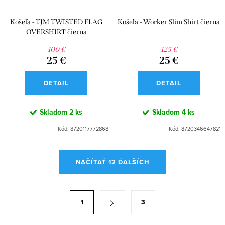
Košeľa - TJM TWISTED FLAG
Košeľa - Worker Slim Shirt čierna
OVERSHIRT čierna
100 €
125 €
25 €
25 €
DETAIL
DETAIL
Skladom
2 ks
Skladom
4 ks
Kód:
8720117772868
Kód:
8720346647821
O
NAČÍTAŤ 12 ĎALŠÍCH
v
l
á
S
1
3
d
t
a
r