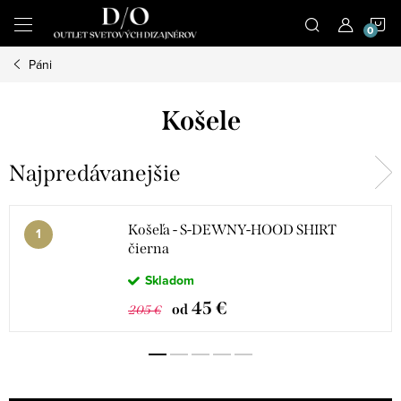
Prejsť
N
na
obsah
Páni
K
Košele
Najpredávanejšie
Košeľa - S-DEWNY-HOOD SHIRT
čierna
Skladom
45 €
od
205 €