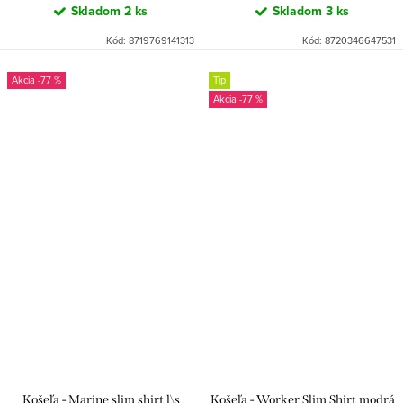
Skladom
2 ks
Skladom
3 ks
Kód:
8719769141313
Kód:
8720346647531
-77 %
Tip
-77 %
Košeľa - Marine slim shirt l\s
Košeľa - Worker Slim Shirt modrá