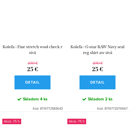
Košeľa - Fine stretch wool check r
Košeľa - G-star RAW Navy seal
sivá
reg shirt aw sivá
100 €
100 €
25 €
25 €
DETAIL
DETAIL
Skladom
4 ks
Skladom
2 ks
Kód:
8719772583643
Kód:
8719772579967
-75 %
-75 %