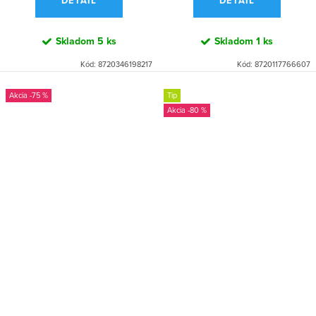
DETAIL
DETAIL
Skladom
5 ks
Skladom
1 ks
Kód:
8720346198217
Kód:
8720117766607
-75 %
Tip
-80 %