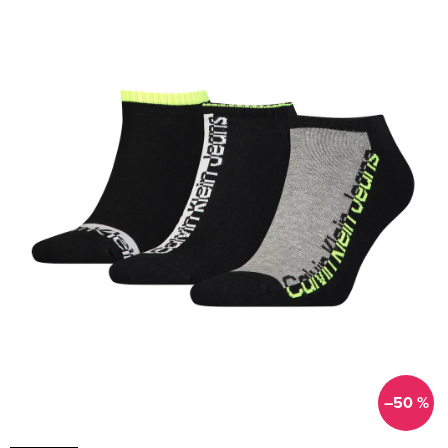
–50 %