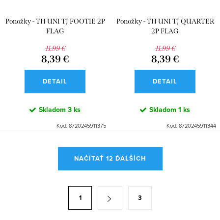
Ponožky - TH UNI TJ FOOTIE 2P
Ponožky - TH UNI TJ QUARTER
FLAG
2P FLAG
11,99 €
11,99 €
8,39 €
8,39 €
DETAIL
DETAIL
Skladom
3 ks
Skladom
1 ks
Kód:
8720245911375
Kód:
8720245911344
O
NAČÍTAŤ 12 ĎALŠÍCH
v
l
á
S
1
3
d
t
a
r