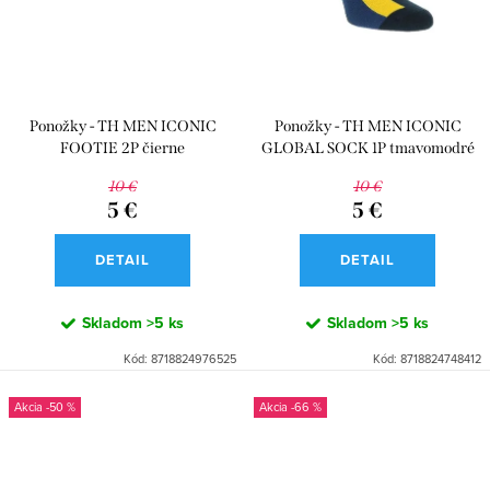
d
k
u
t
k
o
t
v
Ponožky - TH MEN ICONIC
Ponožky - TH MEN ICONIC
o
FOOTIE 2P čierne
GLOBAL SOCK 1P tmavomodré
v
10 €
10 €
5 €
5 €
DETAIL
DETAIL
Skladom
>5 ks
Skladom
>5 ks
Kód:
8718824976525
Kód:
8718824748412
-50 %
-66 %