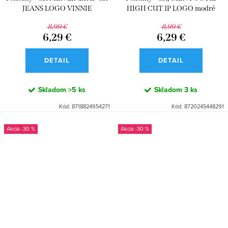
JEANS LOGO VINNIE
HIGH CUT 1P LOGO modré
8,99 €
8,99 €
6,29 €
6,29 €
DETAIL
DETAIL
Skladom
>5 ks
Skladom
3 ks
Kód:
8718824954271
Kód:
8720245448291
-30 %
-30 %