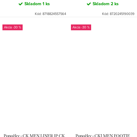
Skladom
1 ks
Skladom
2 ks
Kód:
8718824557564
Kód:
8720245190039
-30 %
-30 %
Ponožky - CK MEN LINER 1P CK
Ponožky - CKJ MEN FOOTIE