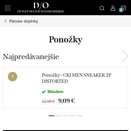
Prejsť
N
na
obsah
Pánske doplnky
K
Ponožky
Najpredávanejšie
Ponožky - CKJ MEN SNEAKER 2P
DISTORTED
Skladom
9,09 €
12,99 €