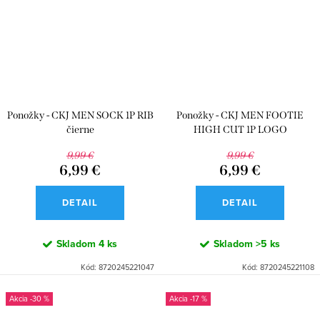
Ponožky - CKJ MEN SOCK 1P RIB
Ponožky - CKJ MEN FOOTIE
čierne
HIGH CUT 1P LOGO
9,99 €
9,99 €
6,99 €
6,99 €
DETAIL
DETAIL
Skladom
4 ks
Skladom
>5 ks
Kód:
8720245221047
Kód:
8720245221108
-30 %
-17 %