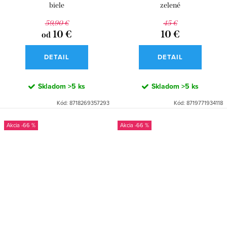
biele
zelené
59,90 €
45 €
10 €
10 €
od
DETAIL
DETAIL
Skladom
>5 ks
Skladom
>5 ks
Kód:
8718269357293
Kód:
8719771934118
-66 %
-66 %