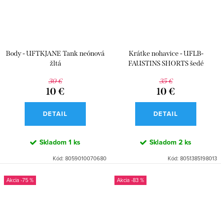
Body - UFTKJANE Tank neónová
Krátke nohavice - UFLB-
žltá
FAUSTINS SHORTS šedé
30 €
35 €
10 €
10 €
DETAIL
DETAIL
Skladom
1 ks
Skladom
2 ks
Kód:
8059010070680
Kód:
8051385198013
-75 %
-83 %