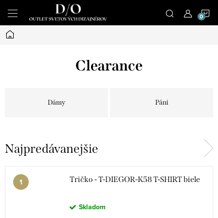
Prejsť
N
na
obsah
Domov
K
Clearance
Dámy
Páni
Najpredávanejšie
Tričko - T-DIEGOR-K58 T-SHIRT biele
Skladom