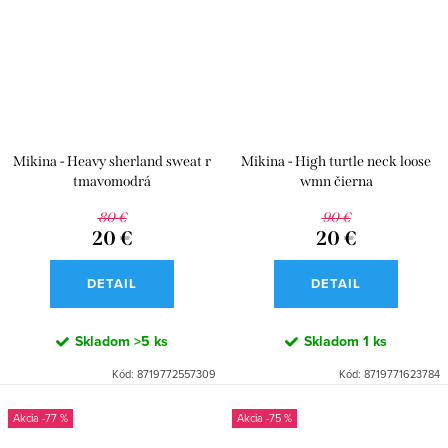
Mikina - Heavy sherland sweat r
Mikina - High turtle neck loose
tmavomodrá
wmn čierna
80 €
90 €
20 €
20 €
DETAIL
DETAIL
Skladom
>5 ks
Skladom
1 ks
Kód:
8719772557309
Kód:
8719771623784
-77 %
-75 %