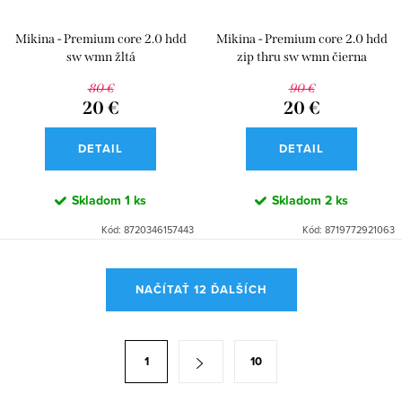
Mikina - Premium core 2.0 hdd
Mikina - Premium core 2.0 hdd
sw wmn žltá
zip thru sw wmn čierna
80 €
90 €
20 €
20 €
DETAIL
DETAIL
Skladom
1 ks
Skladom
2 ks
Kód:
8720346157443
Kód:
8719772921063
O
NAČÍTAŤ 12 ĎALŠÍCH
v
l
á
S
1
10
d
t
a
r