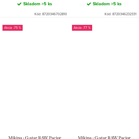
Skladom
>5 ks
Skladom
>5 ks
Kód:
8720346702810
Kód:
8720346232331
-75 %
-77 %
Mikina - G-star RAW Pacior
Mikina - G-star RAW Pacior