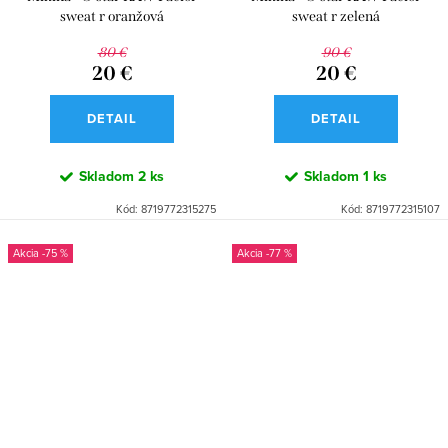
sweat r oranžová
sweat r zelená
80 €
90 €
20 €
20 €
DETAIL
DETAIL
Skladom
2 ks
Skladom
1 ks
Kód:
8719772315275
Kód:
8719772315107
-75 %
-77 %