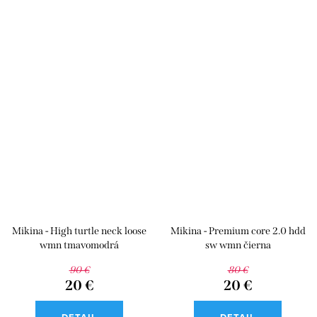
Mikina - High turtle neck loose
Mikina - Premium core 2.0 hdd
wmn tmavomodrá
sw wmn čierna
90 €
80 €
20 €
20 €