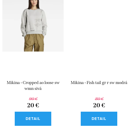
Mikina - Cropped ao loose sw
Mikina - Fish tail gr r sw modrá
wmn sivá
90 €
80 €
20 €
20 €
DETAIL
DETAIL