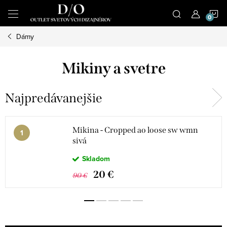
Prejsť
N
na
obsah
Dámy
K
Mikiny a svetre
Najpredávanejšie
Mikina - Cropped ao loose sw wmn
sivá
Skladom
20 €
90 €