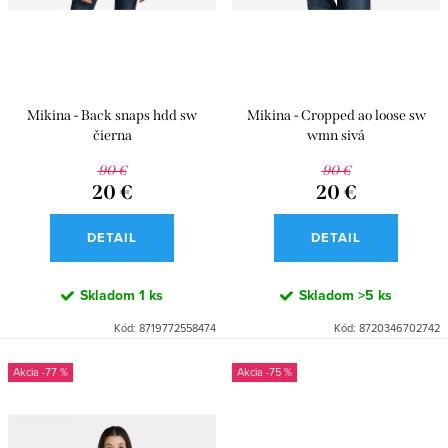
d
k
u
t
k
o
t
v
Mikina - Back snaps hdd sw
Mikina - Cropped ao loose sw
o
čierna
wmn sivá
v
90 €
90 €
20 €
20 €
DETAIL
DETAIL
Skladom
1 ks
Skladom
>5 ks
Kód:
8719772558474
Kód:
8720346702742
-77 %
-75 %