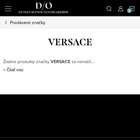
Prejsť
N
na
obsah
Predávané značky
K
VERSACE
Žiadne produkty značky
VERSACE
sa nenašli...
+
Čítať viac
Z
á
p
ä