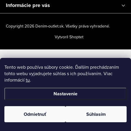
t
Informácie pre vás
i
e
Copyright 2026
Denim-outlet.sk
. Všetky práva vyhradené.
Vytvoril Shoptet
Tento web používa súbory cookie. Ďalším prechádzaním
tohto webu vyjadrujete súhlas s ich používaním. Viac
informácií
tu
.
Nastavenie
Odmietnuť
Súhlasím