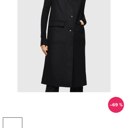
–69 %