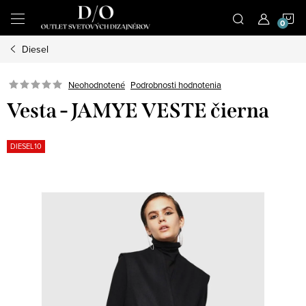
Prejsť
N
na
obsah
Diesel
K
Podrobnosti hodnotenia
Neohodnotené
Vesta - JAMYE VESTE čierna
DIESEL10