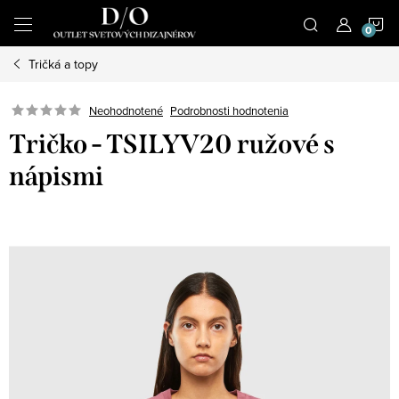
Prejsť
N
na
obsah
Tričká a topy
K
Podrobnosti hodnotenia
Neohodnotené
Tričko - TSILYV20 ružové s
nápismi