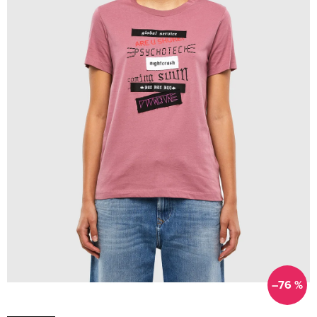
–76 %