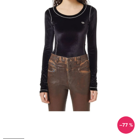
–77 %