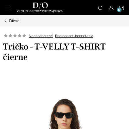
Prejsť
N
na
obsah
Diesel
K
Podrobnosti hodnotenia
Neohodnotené
Tričko - T-VELLY T-SHIRT
čierne