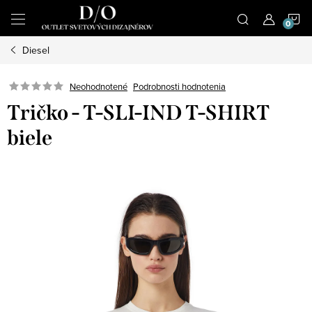
Prejsť
N
na
obsah
Diesel
K
Podrobnosti hodnotenia
Neohodnotené
Tričko - T-SLI-IND T-SHIRT
biele