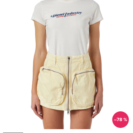
–78 %