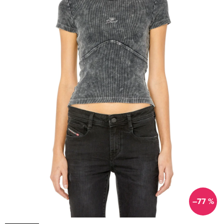
–77 %