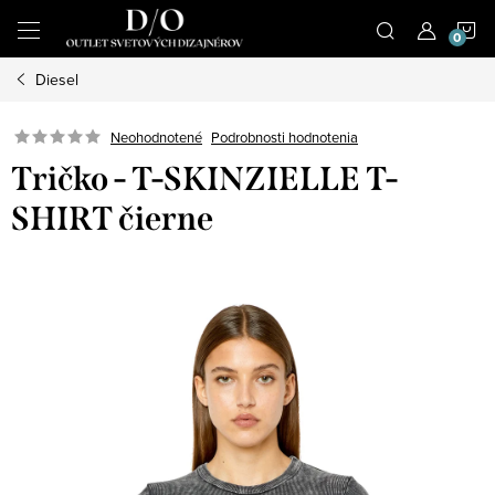
Prejsť
N
na
obsah
Diesel
K
Podrobnosti hodnotenia
Neohodnotené
Tričko - T-SKINZIELLE T-
SHIRT čierne