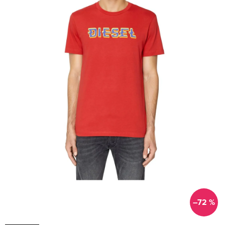
–72 %