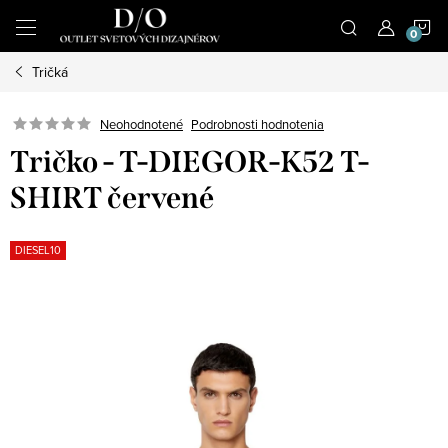
Prejsť
N
na
obsah
Tričká
K
Podrobnosti hodnotenia
Neohodnotené
Tričko - T-DIEGOR-K52 T-
SHIRT červené
DIESEL10