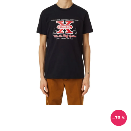
–76 %