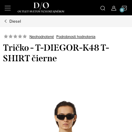
Prejsť
N
na
obsah
Diesel
K
Podrobnosti hodnotenia
Neohodnotené
Tričko - T-DIEGOR-K48 T-
SHIRT čierne