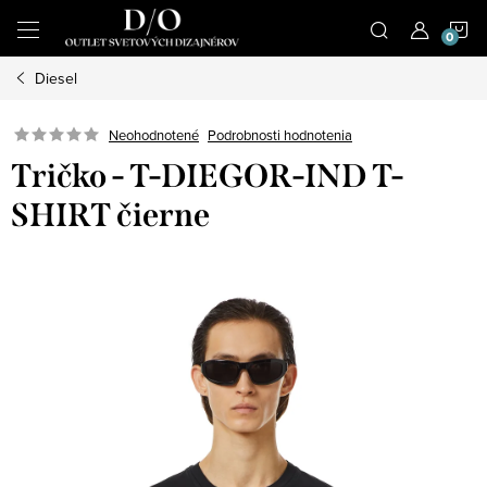
Prejsť
N
na
obsah
Diesel
K
Podrobnosti hodnotenia
Neohodnotené
Tričko - T-DIEGOR-IND T-
SHIRT čierne