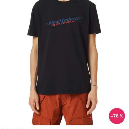
–78 %