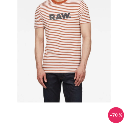
–70 %