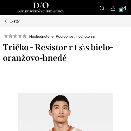
Prejsť
N
na
obsah
G-star
K
Podrobnosti hodnotenia
Neohodnotené
Tričko - Resistor r t s\s bielo-
oranžovo-hnedé