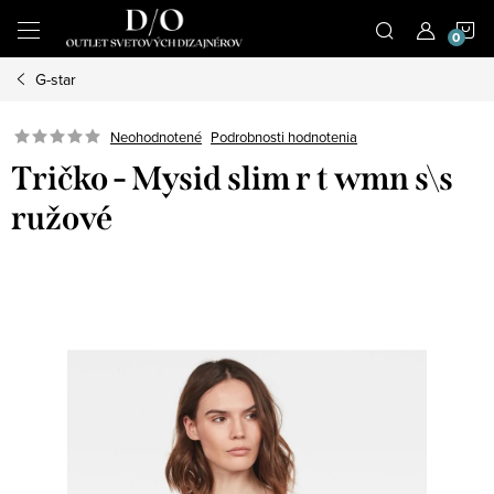
Prejsť
N
na
obsah
G-star
K
Podrobnosti hodnotenia
Neohodnotené
Tričko - Mysid slim r t wmn s\s
ružové