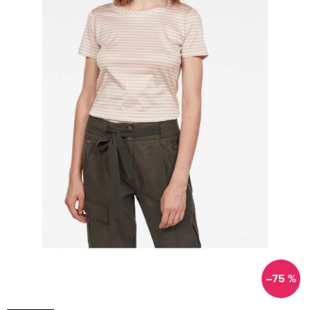
–75 %