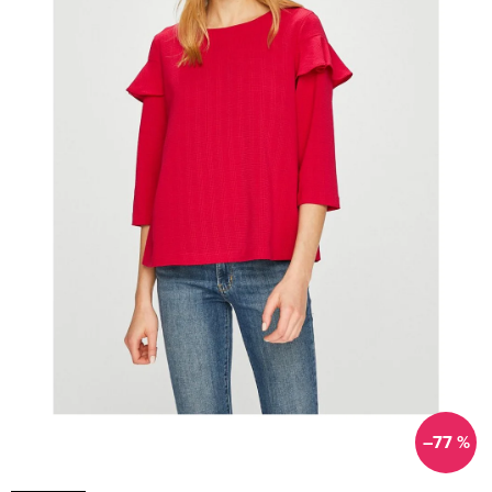
–77 %