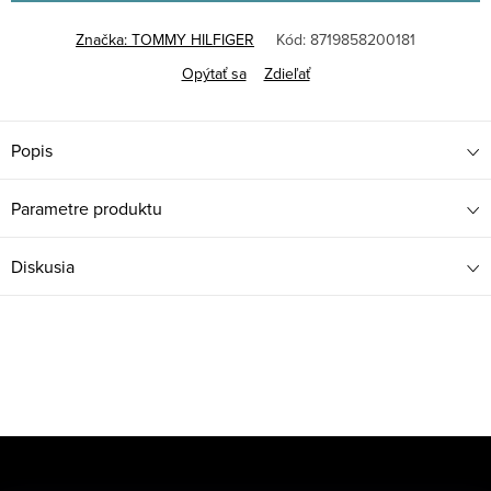
Značka:
TOMMY HILFIGER
Kód:
8719858200181
Opýtať sa
Zdieľať
Popis
Parametre produktu
Diskusia
Z
á