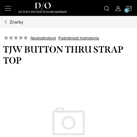
Prejsť
N
na
obsah
Značky
K
Podrobnosti hodnotenia
Neohodnotené
TJW BUTTON THRU STRAP
TOP