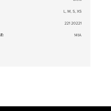
L, M, S, XS
221 20221
LE
:
141A