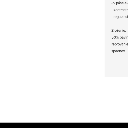
- v páse e
- kontrast
- regular s
Zloženie:
50% bavln
rebrovani
spadnex
Z