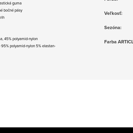
lastická guma
né bočné pásy
Veľkosť
:
trih
Sezóna
:
a, 45% polyamid-nylon
Farba ARTIC
e 95% polyamid-nylon 5% elastan-