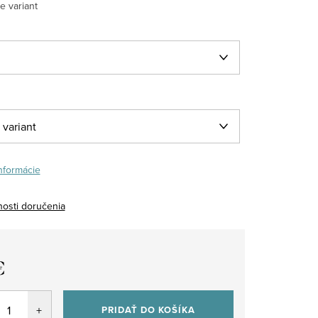
e variant
informácie
osti doručenia
€
tková
PRIDAŤ DO KOŠÍKA