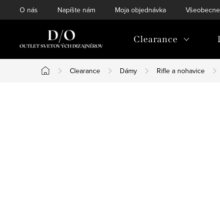
Prejsť
O nás
Napíšte nám
Moja objednávka
Všeobecne
na
obsah
Clearance
Clearance
Dámy
Rifle a nohavice
Domov
B
o
č
n
ý
p