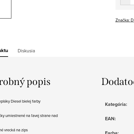
Značka:
D
uktu
Diskusia
robný popis
Dodato
láky Diesel bielej farby
Kategória
:
čky umiestnené na ľavej strane nad
EAN
:
né vrecká na zips
Farba
: