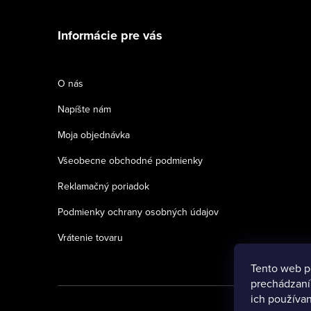
á
Informácie pre vás
p
ä
O nás
t
Napíšte nám
i
Moja objednávka
e
Všeobecne obchodné podmienky
Reklamačný poriadok
Podmienky ochrany osobných údajov
Vrátenie tovaru
Tento web p
prechádzaní
ich používan