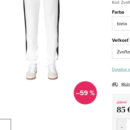
Kód:
Zvoľt
Farba
Veľkosť
Detailné 
Možn
–59 %
210 €
85 
Jedno
cena: