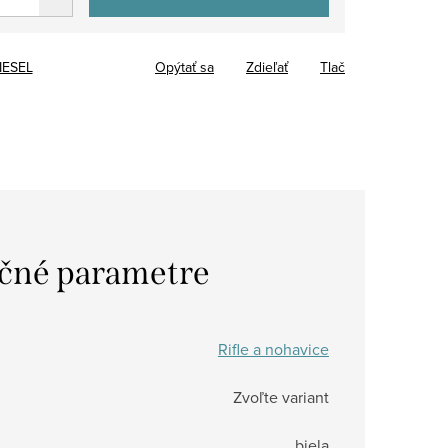
IESEL
Opýtať sa
Zdieľať
Tlač
čné parametre
Rifle a nohavice
Zvoľte variant
biela