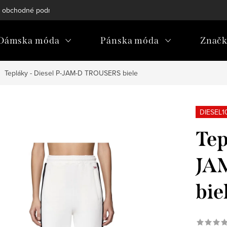
 obchodné podmienky
Reklamačný poriadok
Podmienky och
Dámska móda
Pánska móda
Znač
Tepláky - Diesel P-JAM-D TROUSERS biele
DIESEL1
Tep
JA
bie