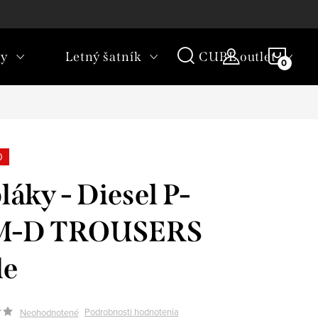
rany osobných údajov
Vrátenie tovaru
NÁKU
ky
Letný šatník
CUBE outlet
KOŠÍ
0
láky - Diesel P-
M-D TROUSERS
le
Podrobnosti hodnotenia
Neohodnotené