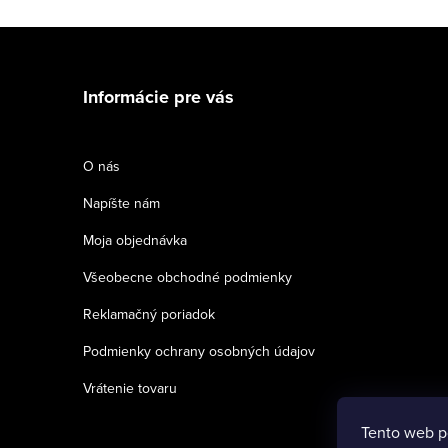
Z
á
Informácie pre vás
p
ä
O nás
t
Napíšte nám
i
Moja objednávka
e
Všeobecne obchodné podmienky
Reklamačný poriadok
Podmienky ochrany osobných údajov
Vrátenie tovaru
Tento web p