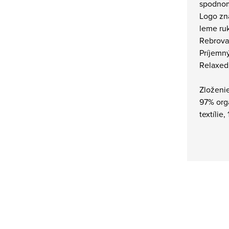
spodno
Logo zn
leme ru
Rebrova
Príjemný
Relaxed f
Zloženi
97% org
textílie,