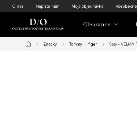
Prejsť
O nás
Napíšte nám
Moja objednávka
Všeobecne
na
obsah
Clearance
Značky
Tommy Hilfiger
Šaty - VELMA
Domov
B
o
č
n
ý
p