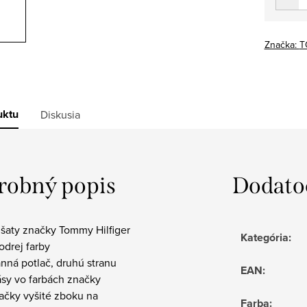
Značka:
T
uktu
Diskusia
robný popis
Dodato
šaty značky Tommy Hilfiger
Kategória
:
drej farby
nná potlač, druhú stranu
EAN
:
ásy vo farbách značky
ačky vyšité zboku na
Farba
: