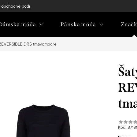
 obchodné podmienky
Reklamačný poriadok
Podmienky och
Dámska móda
Pánska móda
Znač
 REVERSIBLE DRS tmavomodré
Ša
RE
tm
Kód:
8719