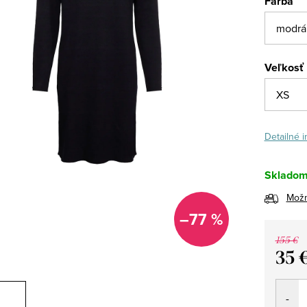
Farba
Veľkosť
Detailné 
Sklado
Možn
–77 %
155 €
35 
Jedno
cena: