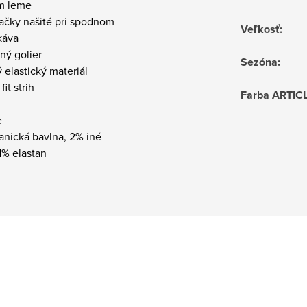
m leme
ačky našité pri spodnom
Veľkosť
:
káva
ný golier
Sezóna
:
 elastický materiál
it strih
Farba ARTIC
e
anická bavlna, 2% iné
 1% elastan