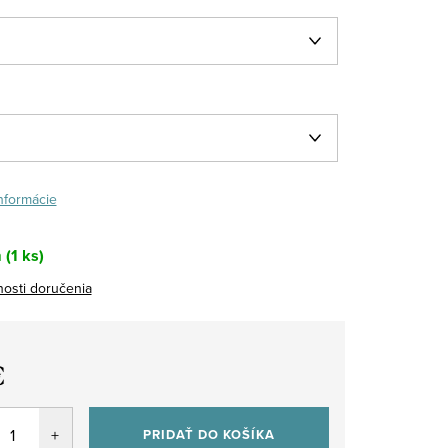
informácie
m
(1 ks)
osti doručenia
€
tková
PRIDAŤ DO KOŠÍKA