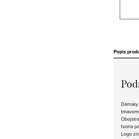
Popis prod
Pod
Dámsky 
tmavomo
Obojstra
tvoria p
Logo zn