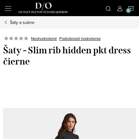
Prejsť
N
na
obsah
Šaty a sukne
K
Podrobnosti hodnotenia
Neohodnotené
Šaty - Slim rib hidden pkt dress
čierne