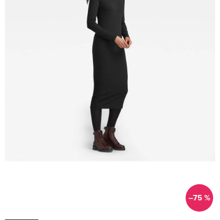
–75 %