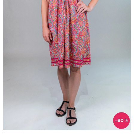
–80 %