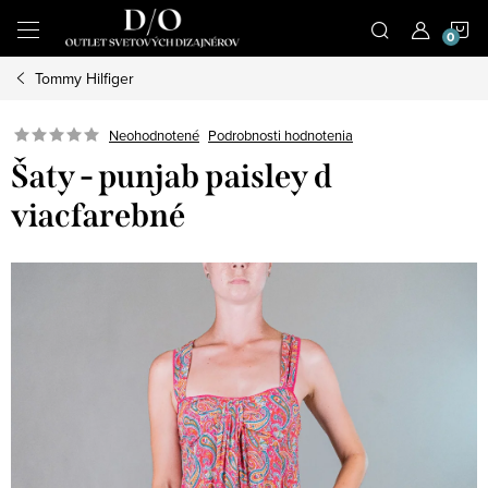
Prejsť
N
na
obsah
Tommy Hilfiger
K
Podrobnosti hodnotenia
Neohodnotené
Šaty - punjab paisley d
viacfarebné