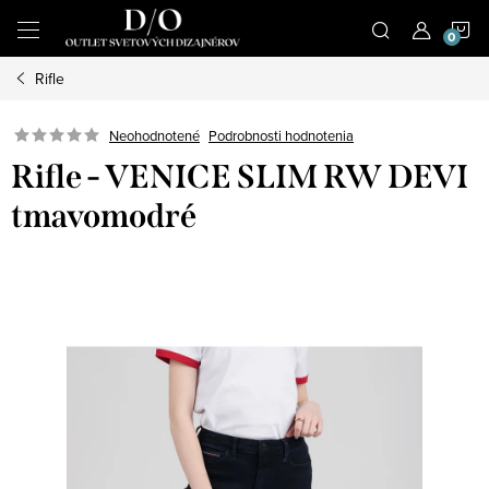
Prejsť
N
na
obsah
Rifle
K
Podrobnosti hodnotenia
Neohodnotené
Rifle - VENICE SLIM RW DEVI
tmavomodré