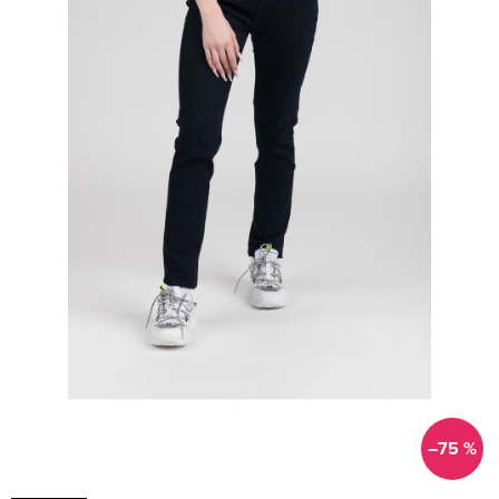
–75 %