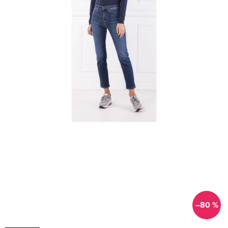
–80 %