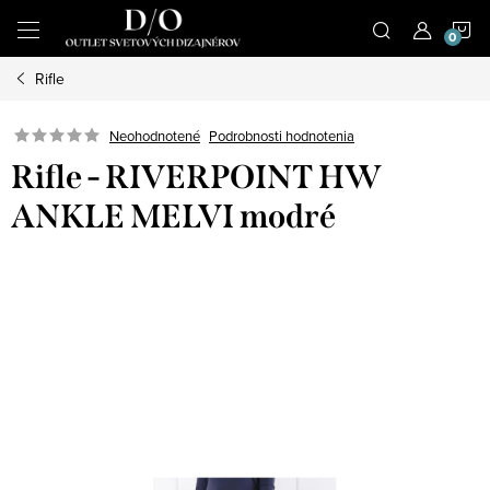
Prejsť
N
na
obsah
Rifle
K
Podrobnosti hodnotenia
Neohodnotené
Rifle - RIVERPOINT HW
ANKLE MELVI modré