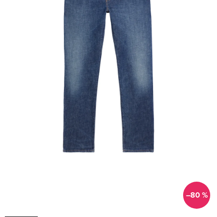
–80 %