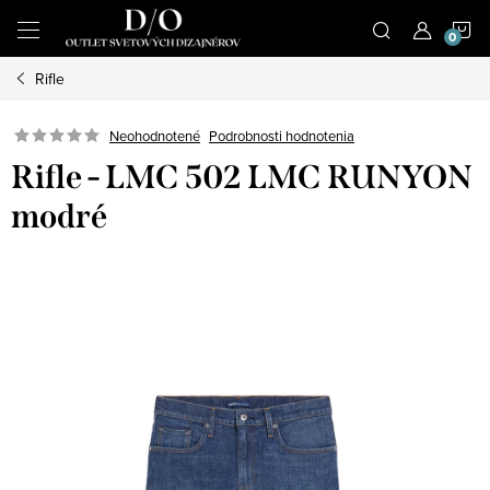
Prejsť
N
na
obsah
Rifle
K
Podrobnosti hodnotenia
Neohodnotené
Rifle - LMC 502 LMC RUNYON
modré