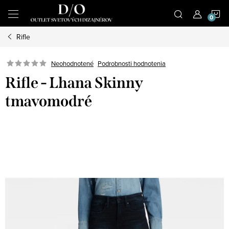
Prejsť
N
na
obsah
Rifle
K
Podrobnosti hodnotenia
Neohodnotené
Rifle - Lhana Skinny
tmavomodré