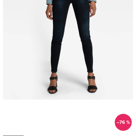
–76 %