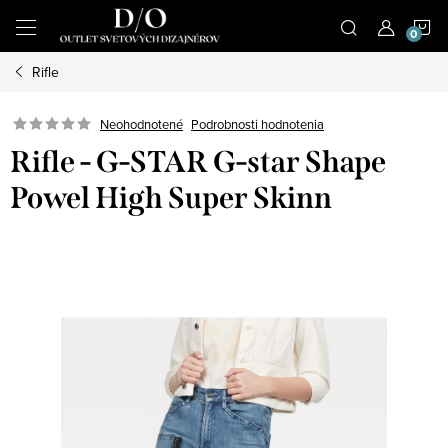
Prejsť
N
na
obsah
Rifle
K
Podrobnosti hodnotenia
Neohodnotené
Rifle - G-STAR G-star Shape
Powel High Super Skinn