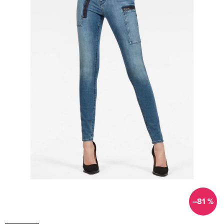
–81 %