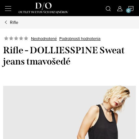
Prejsť
N
na
obsah
Rifle
K
Podrobnosti hodnotenia
Neohodnotené
Rifle - DOLLIESSP1NE Sweat
jeans tmavošedé