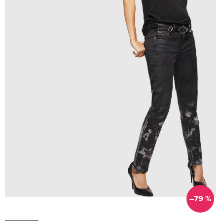
–79 %