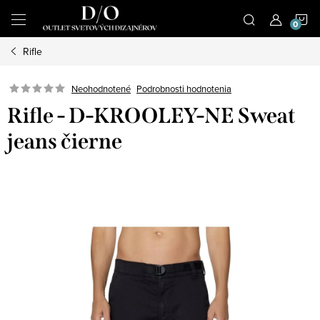
Prejsť
N
na
obsah
Rifle
K
Podrobnosti hodnotenia
Neohodnotené
Rifle - D-KROOLEY-NE Sweat
jeans čierne