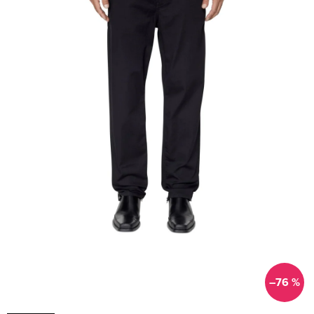
–76 %