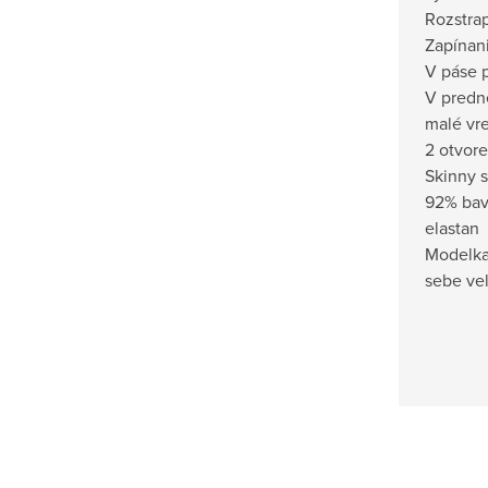
Rozstra
Zapínan
V páse 
V predne
malé vre
2 otvor
Skinny s
92% bavl
elastan
Modelka
sebe ve