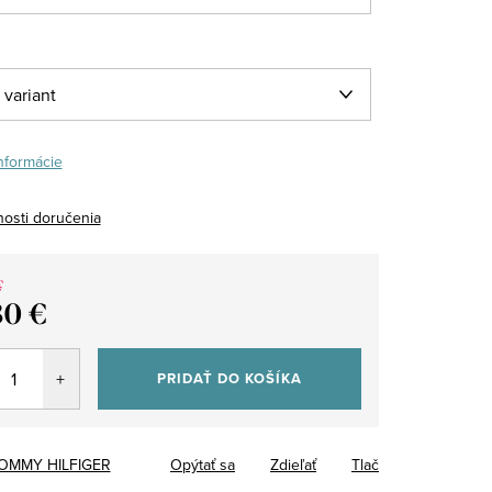
informácie
osti doručenia
€
30 €
tková
PRIDAŤ DO KOŠÍKA
OMMY HILFIGER
Opýtať sa
Zdieľať
Tlač