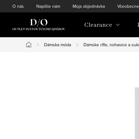
Prejsť
O nás
Napíšte nám
Moja objednávka
Všeobecne
na
obsah
Clearance
Dámska móda
Dámske rifle, nohavice a su
Domov
B
o
č
n
ý
p