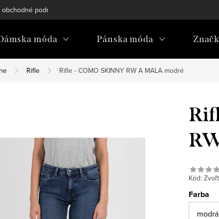
 obchodné podmienky
Reklamačný poriadok
Podmienky och
Dámska móda
Pánska móda
Znač
kne
Rifle
Rifle - COMO SKINNY RW A MALA modré
Ri
RW
Kód:
Zvoľt
Farba