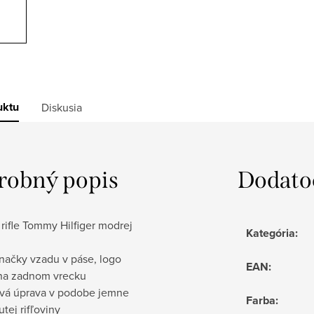
uktu
Diskusia
robný popis
Dodato
rifle Tommy Hilfiger modrej
Kategória
:
načky vzadu v páse, logo
EAN
:
na zadnom vrecku
vá úprava v podobe jemne
Farba
:
tej rifľoviny