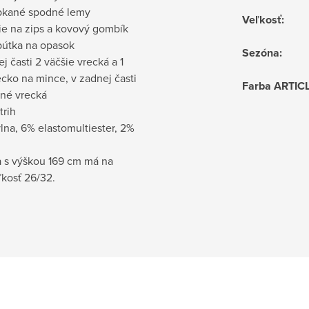
pkané spodné lemy
Veľkosť
:
ie na zips a kovový gombík
pútka na opasok
Sezóna
:
j časti 2 väčšie vrecká a 1
cko na mince, v zadnej časti
Farba ARTIC
ené vrecká
trih
na, 6% elastomultiester, 2%
 s výškou 169 cm má na
ľkosť 26/32.