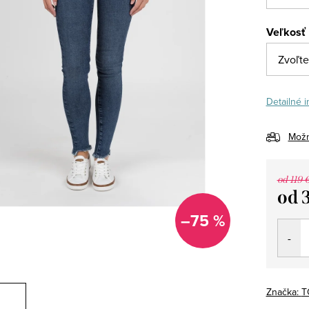
Veľkosť
Detailné 
Možn
od 119 
od
Jedno
–75 %
cena:
Značka:
T