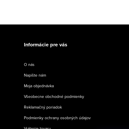
Z
á
Informácie pre vás
p
ä
O nás
t
Napíšte nám
i
Moja objednávka
e
Všeobecne obchodné podmienky
Reklamačný poriadok
Podmienky ochrany osobných údajov
Vrátenie tovaru