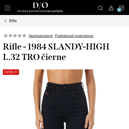
Prejsť
N
na
obsah
Rifle
K
Podrobnosti hodnotenia
Neohodnotené
Rifle - 1984 SLANDY-HIGH
L.32 TRO čierne
DIESEL10