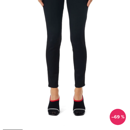
–69 %