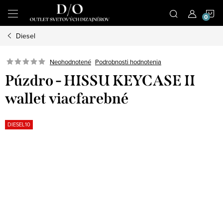
Prejsť
N
na
obsah
Diesel
K
Podrobnosti hodnotenia
Neohodnotené
Púzdro - HISSU KEYCASE II
wallet viacfarebné
DIESEL10