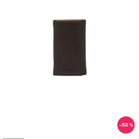
–50 %