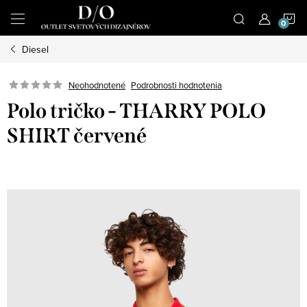
Prejsť
N
na
obsah
Diesel
K
Podrobnosti hodnotenia
Neohodnotené
Polo tričko - THARRY POLO
SHIRT červené