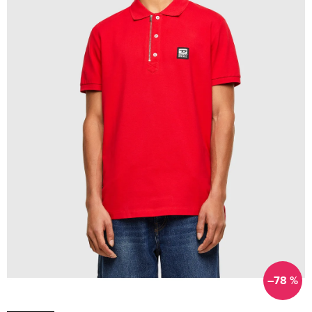
–78 %