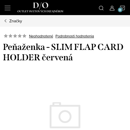
Prejsť
N
na
obsah
Značky
K
Podrobnosti hodnotenia
Neohodnotené
Peňaženka - SLIM FLAP CARD
HOLDER červená