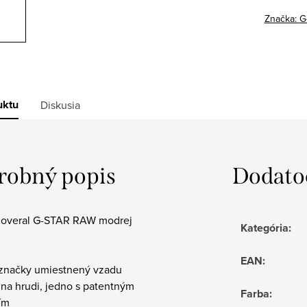
Značka:
G
uktu
Diskusia
robný popis
Dodato
overal G-STAR RAW modrej
Kategória
:
EAN
:
 značky umiestnený vzadu
 na hrudi, jedno s patentným
Farba
:
ím