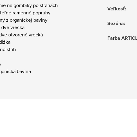
anie na gombíky po stranách
Veľkosť
:
viteľné ramenné popruhy
ný z organickej bavlny
Sezóna
:
u dve vrecká
 dve otvorené vrecká
Farba ARTIC
 dĺžka
end strih
e
ganická bavlna