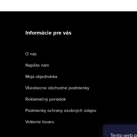
Z
á
Informácie pre vás
p
ä
O nás
t
Napíšte nám
i
Moja objednávka
e
Všeobecne obchodné podmienky
Reklamačný poriadok
Podmienky ochrany osobných údajov
Vrátenie tovaru
Tento web p