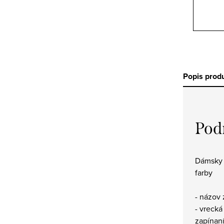
Popis prod
Pod
Dámsky 
farby
- názov
- vrecká
zapínan