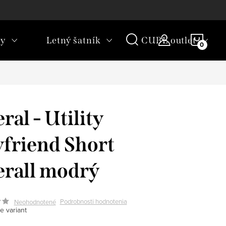
rany osobných údajov
Vrátenie tovaru
NÁKU
ky
Letný šatník
CUBE outlet
KOŠÍ
ral - Utility
friend Short
rall modrý
Podrobnosti hodnotenia
Neohodnotené
e variant