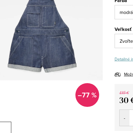
Farba
Veľkosť
Detailné 
Možn
–77 %
135 €
30 
Jedno
cena: