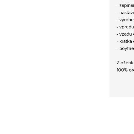
- zapín
- nasta
- vyrobe
- vpred
- vzadu
- krátka
- boyfri
Zloženi
100% or