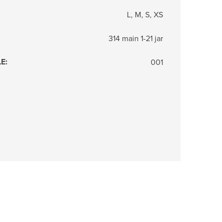
L, M, S, XS
314 main 1-21 jar
LE
:
001