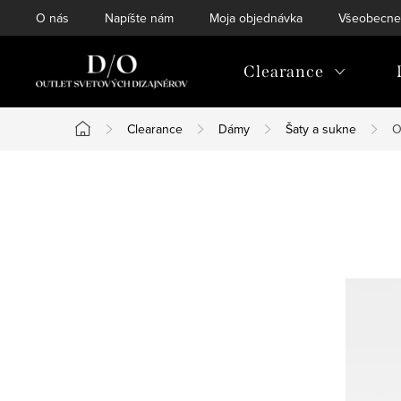
Prejsť
O nás
Napíšte nám
Moja objednávka
Všeobecne
na
obsah
Clearance
Clearance
Dámy
Šaty a sukne
O
Domov
B
o
č
n
ý
p