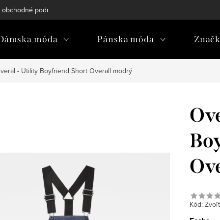
 obchodné podmienky
Reklamačný poriadok
Podmienky och
Dámska móda
Pánska móda
Znač
veral - Utility Boyfriend Short Overall modrý
Ove
Boy
Ove
Kód:
Zvoľt