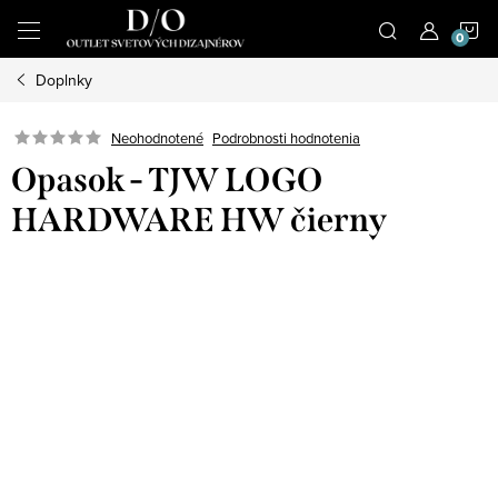
Prejsť
N
na
obsah
Doplnky
K
Podrobnosti hodnotenia
Neohodnotené
Opasok - TJW LOGO
HARDWARE HW čierny