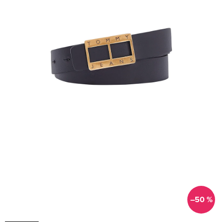
–50 %