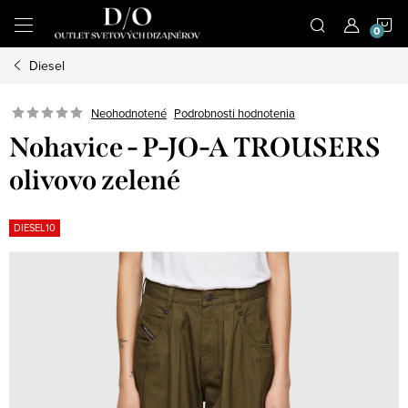
Prejsť
N
na
obsah
Diesel
K
Podrobnosti hodnotenia
Neohodnotené
Nohavice - P-JO-A TROUSERS
olivovo zelené
DIESEL10