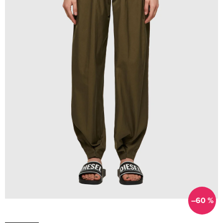
–60 %