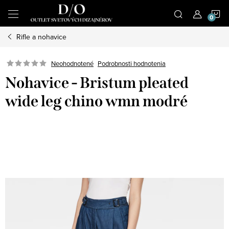
Prejsť
N
na
obsah
Rifle a nohavice
K
Podrobnosti hodnotenia
Neohodnotené
Nohavice - Bristum pleated
wide leg chino wmn modré