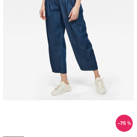
–75 %