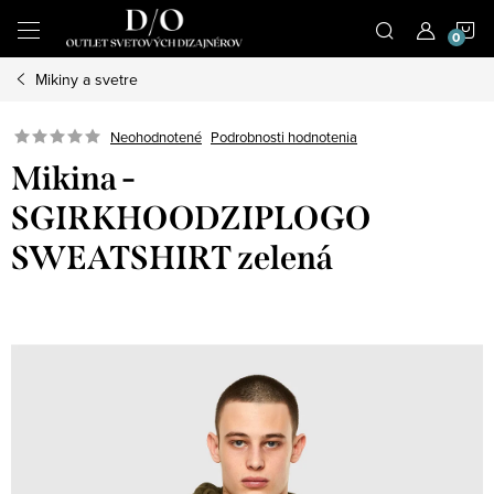
Prejsť
N
na
obsah
Mikiny a svetre
K
Podrobnosti hodnotenia
Neohodnotené
Mikina -
SGIRKHOODZIPLOGO
SWEATSHIRT zelená