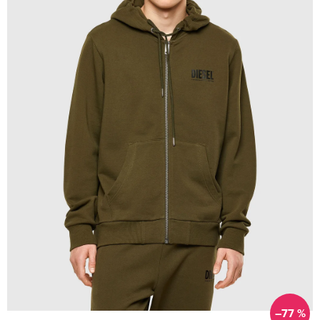
–77 %