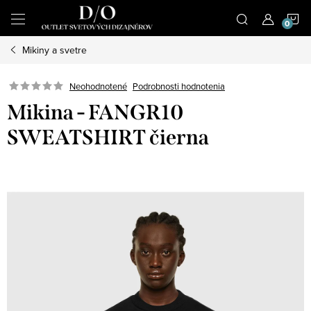
Prejsť
N
na
obsah
Mikiny a svetre
K
Podrobnosti hodnotenia
Neohodnotené
Mikina - FANGR10
SWEATSHIRT čierna