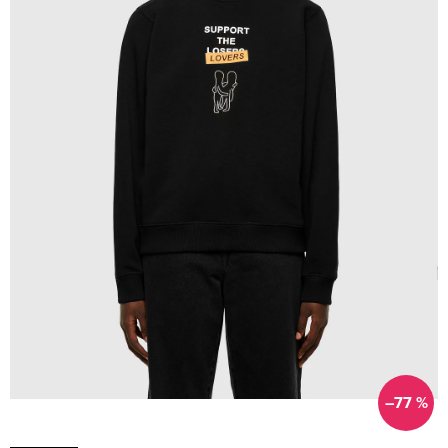
–77 %