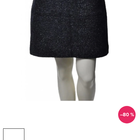
–80 %