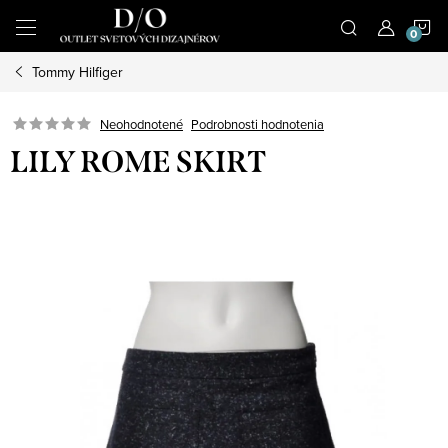
Prejsť
N
na
obsah
Tommy Hilfiger
K
Podrobnosti hodnotenia
Neohodnotené
LILY ROME SKIRT