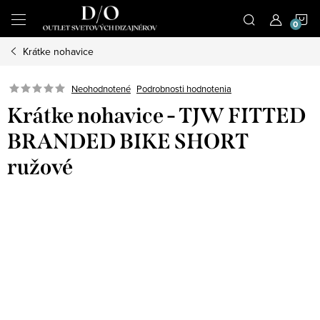
Prejsť
N
na
obsah
Krátke nohavice
K
Podrobnosti hodnotenia
Neohodnotené
Krátke nohavice - TJW FITTED
BRANDED BIKE SHORT
ružové