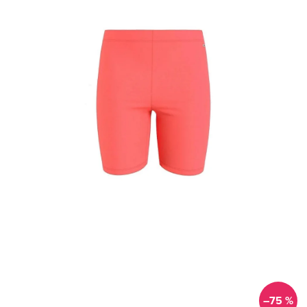
–75 %