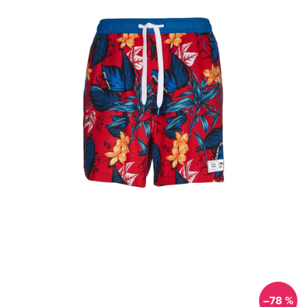
–78 %