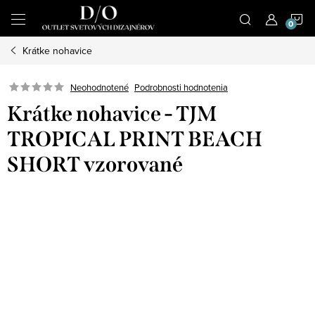
Prejsť
N
na
obsah
Krátke nohavice
K
Podrobnosti hodnotenia
Neohodnotené
Krátke nohavice - TJM
TROPICAL PRINT BEACH
SHORT vzorované