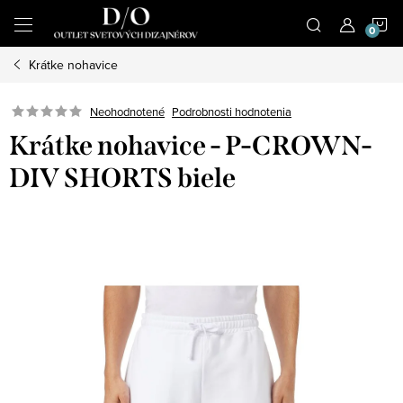
Prejsť
N
na
obsah
Krátke nohavice
K
Podrobnosti hodnotenia
Neohodnotené
Krátke nohavice - P-CROWN-
DIV SHORTS biele