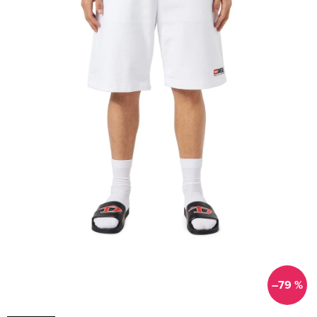
–79 %