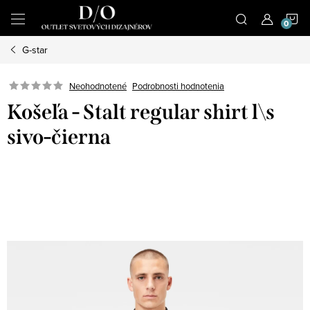
Prejsť
N
na
obsah
G-star
K
Podrobnosti hodnotenia
Neohodnotené
Košeľa - Stalt regular shirt l\s
sivo-čierna