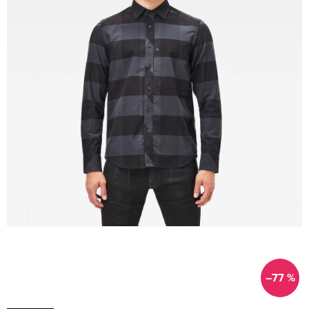
–77 %