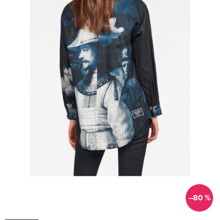
–80 %