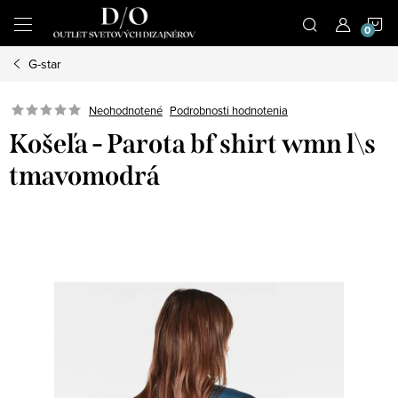
Prejsť
N
na
obsah
G-star
K
Podrobnosti hodnotenia
Neohodnotené
Košeľa - Parota bf shirt wmn l\s
tmavomodrá