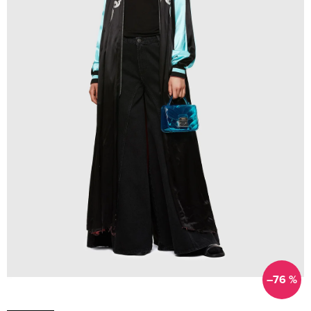
–76 %