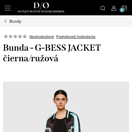
Prejsť
N
na
obsah
Bundy
K
Podrobnosti hodnotenia
Neohodnotené
Bunda - G-BESS JACKET
čierna/ružová