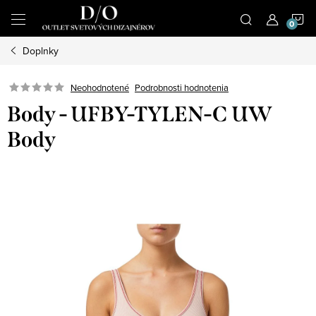
Prejsť
N
na
obsah
Doplnky
K
Podrobnosti hodnotenia
Neohodnotené
Body - UFBY-TYLEN-C UW
Body