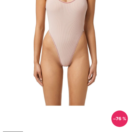
–76 %